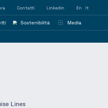
era
Contatti
Linkedin
En
It
tti
Sostenibilità
Media
ise Lines