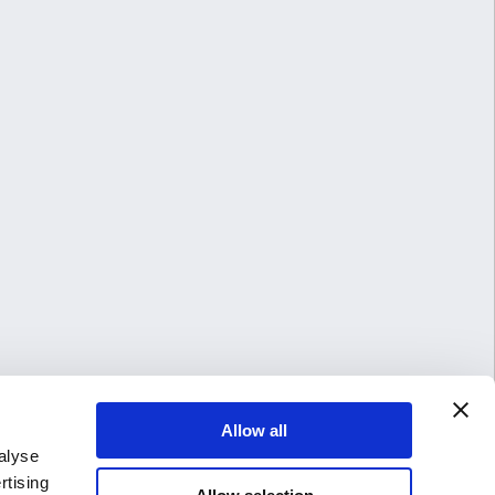
Allow all
alyse
rtising